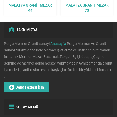
MALATYA GRANIT MEZAR
MALATYA GRANIT MEZAR
44
73
HAKKIMIZDA
Porga Mermer Granit sanayi
Anasayfa
Porga Mermer Ve Granit
Sanayi türkiye genelinde Mermer işletlermeleri üstlenen bir firmadır
firmamız Mermer Mezar Basamak,Tezgah,Eşit,Küpeşte,Çeşme
Şömine Ve mermer adına herşeyi yapmaktadır Aynı zamanda granit
işlemeleri granit resim resimli baştaşları üreten bir yüklenici firmadır
.
Daha Fazlası İçin
KOLAY MENÜ