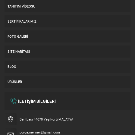
TANITIM VIDEOSU
SERTIFIKALARIMIZ
FOTO GALERI
SITE HARITASI
BLOG
ÜRÜNLER
İLETİŞİM BİLGİLERİ
Bentbaşı 44070 Yeşilyurt/MALATYA
Hemen Fiyat alın
porga.mermer@gmail.com