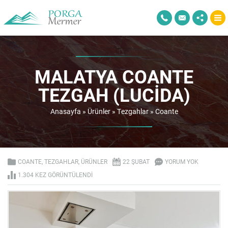
MALATYA COANTE
TEZGAH (LUCIDA)
Anasayfa
»
Ürünler
»
Tezgahlar
»
Coante
COANTE
,
TEZGAHLAR
,
ÜRÜNLER
22 ŞUBAT
YORUM YOK
1.304 KEZ GÖRÜNTÜLENDI