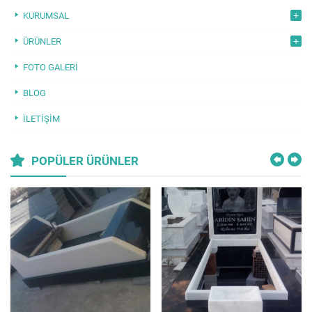
KURUMSAL
ÜRÜNLER
FOTO GALERI
BLOG
İLETIŞIM
POPÜLER ÜRÜNLER