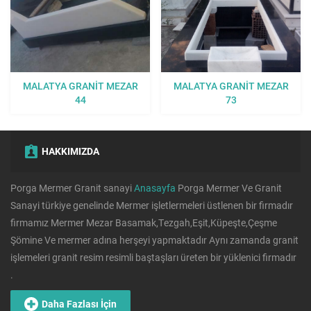
MALATYA GRANIT MEZAR
MALATYA GRANIT MEZAR
44
73
HAKKIMIZDA
Porga Mermer Granit sanayi
Anasayfa
Porga Mermer Ve Granit
Sanayi türkiye genelinde Mermer işletlermeleri üstlenen bir firmadır
firmamız Mermer Mezar Basamak,Tezgah,Eşit,Küpeşte,Çeşme
Şömine Ve mermer adına herşeyi yapmaktadır Aynı zamanda granit
işlemeleri granit resim resimli baştaşları üreten bir yüklenici firmadır
.
Daha Fazlası İçin