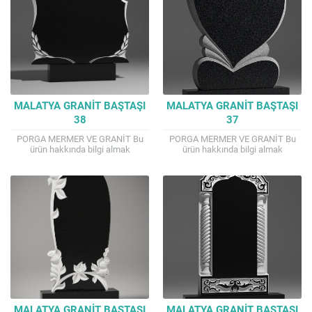
MALATYA GRANIT BAŞTAŞI
MALATYA GRANIT BAŞTAŞI
38
37
PORGA MERMER VE GRANİT Bu
PORGA MERMER VE GRANİT Bu
ürün hakkında bilgi almak
ürün hakkında bilgi almak
isterseniz. TEL : 0541 807 4144
isterseniz. TEL : 0541 807 4144
Mail : porga.mermer@gmail.com
Mail : porga.mermer@gmail.com
İyi alışverişler...
İyi alışverişler...
MALATYA GRANIT BAŞTAŞI
MALATYA GRANIT BAŞTAŞI