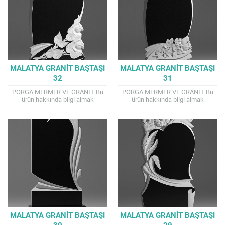
MALATYA GRANIT BAŞTAŞI
MALATYA GRANIT BAŞTAŞI
32
31
PORGA MERMER VE GRANİT Bu
PORGA MERMER VE GRANİT Bu
ürün hakkında bilgi almak
ürün hakkında bilgi almak
isterseniz. TEL : 0541 807 4144
isterseniz. TEL : 0541 807 4144
Mail : porga.mermer@gmail.com
Mail : porga.mermer@gmail.com
İyi alışverişler...
İyi alışverişler...
MALATYA GRANIT BAŞTAŞI
MALATYA GRANIT BAŞTAŞI
30
29