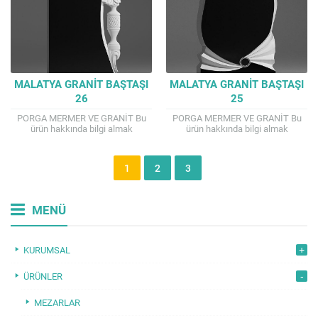
MALATYA GRANIT BAŞTAŞI
MALATYA GRANIT BAŞTAŞI
26
25
PORGA MERMER VE GRANİT Bu
PORGA MERMER VE GRANİT Bu
ürün hakkında bilgi almak
ürün hakkında bilgi almak
isterseniz. TEL : 0541 807 4144
isterseniz. TEL : 0541 807 4144
Mail : porga.mermer@gmail.com
Mail : porga.mermer@gmail.com
İyi alışverişler...
İyi alışverişler...
1
2
3
MENÜ
KURUMSAL
ÜRÜNLER
MEZARLAR