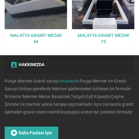
MALATYA GRANIT MEZAR
MALATYA GRANIT MEZAR
44
73
HAKKIMIZDA
Porga Mermer Granit sanayi
Anasayfa
Porga Mermer Ve Granit
Sanayi türkiye genelinde Mermer işletlermeleri üstlenen bir firmadır
firmamız Mermer Mezar Basamak,Tezgah,Eşit,Küpeşte,Çeşme
Şömine Ve mermer adına herşeyi yapmaktadır Aynı zamanda granit
işlemeleri granit resim resimli baştaşları üreten bir yüklenici firmadır
.
Daha Fazlası İçin