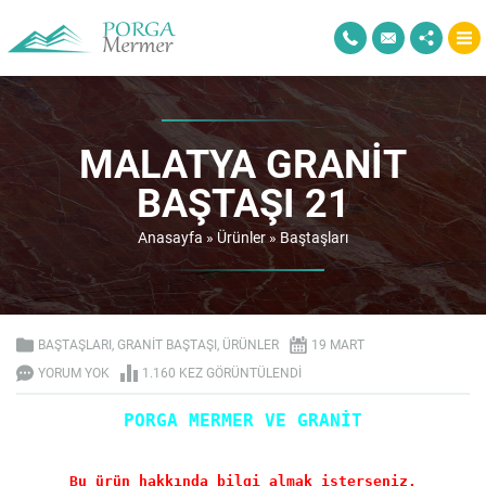
MALATYA GRANIT
BAŞTAŞI 21
Anasayfa
»
Ürünler
»
Baştaşları
BAŞTAŞLARI
,
GRANIT BAŞTAŞI
,
ÜRÜNLER
19 MART
YORUM YOK
1.160 KEZ GÖRÜNTÜLENDI
PORGA MERMER VE GRANİT
Bu ürün hakkında bilgi almak isterseniz.