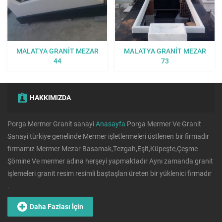
MALATYA GRANIT MEZAR
MALATYA GRANIT MEZAR
44
73
HAKKIMIZDA
Porga Mermer Granit sanayi
Anasayfa
Porga Mermer Ve Granit
Sanayi türkiye genelinde Mermer işletlermeleri üstlenen bir firmadır
firmamız Mermer Mezar Basamak,Tezgah,Eşit,Küpeşte,Çeşme
Şömine Ve mermer adına herşeyi yapmaktadır Aynı zamanda granit
işlemeleri granit resim resimli baştaşları üreten bir yüklenici firmadır
.
Daha Fazlası İçin