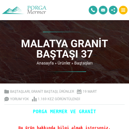
MALATYA GRANIT
BAŞTAŞI 37
Anasayfa
»
Ürünler
»
Baştaşları
BAŞTAŞLARI
,
GRANIT BAŞTAŞI
,
ÜRÜNLER
19 MART
YORUM YOK
1.169 KEZ GÖRÜNTÜLENDI
PORGA MERMER VE GRANİT
Bu ürün hakkında bilgi almak isterseniz.