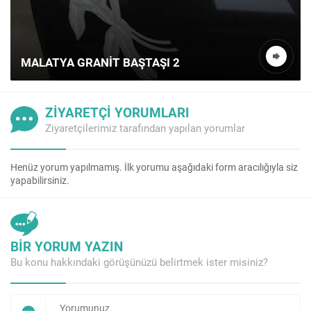
MALATYA GRANIT BAŞTAŞI 2
ZİYARETÇİ YORUMLARI
Ziyaretçilerimiz tarafından yapılan yorumlar
Henüz yorum yapılmamış. İlk yorumu aşağıdaki form aracılığıyla siz
yapabilirsiniz.
BİR YORUM YAZIN
Bu konu hakkındaki görüşünüzü belirtmek ister misiniz?