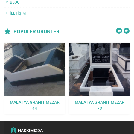
BLOG
İLETIŞIM
POPÜLER ÜRÜNLER
MALATYA GRANIT MEZAR
MALATYA GRANIT MEZAR
44
73
HAKKIMIZDA