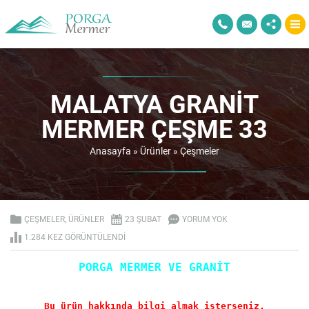
MALATYA GRANIT
MERMER ÇEŞME 33
Anasayfa
»
Ürünler
»
Çeşmeler
ÇEŞMELER
,
ÜRÜNLER
23 ŞUBAT
YORUM YOK
1.284 KEZ GÖRÜNTÜLENDI
PORGA MERMER VE GRANİT
Bu ürün hakkında bilgi almak isterseniz.