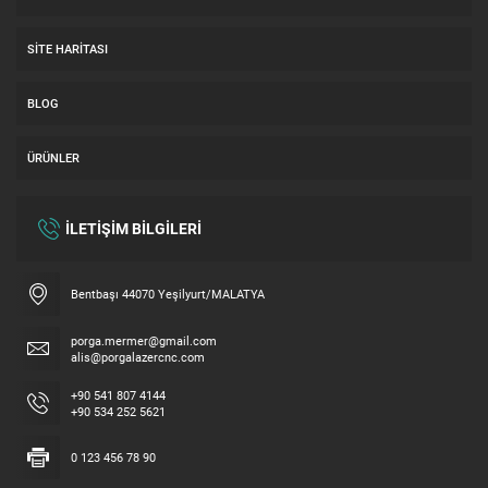
SITE HARITASI
BLOG
ÜRÜNLER
İLETİŞİM BİLGİLERİ
Bentbaşı 44070 Yeşilyurt/MALATYA
Hemen Fiyat alın
porga.mermer@gmail.com
alis@porgalazercnc.com
+90 541 807 4144
+90 534 252 5621
0 123 456 78 90
Cevap Yaz