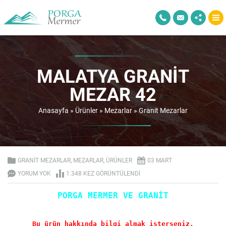
MALATYA GRANIT
MEZAR 42
Anasayfa
»
Ürünler
»
Mezarlar
»
Granit Mezarlar
GRANIT MEZARLAR
,
MEZARLAR
,
ÜRÜNLER
03 MART
YORUM YOK
1.348 KEZ GÖRÜNTÜLENDI
PORGA MERMER VE GRANİT
Bu ürün hakkında bilgi almak isterseniz.