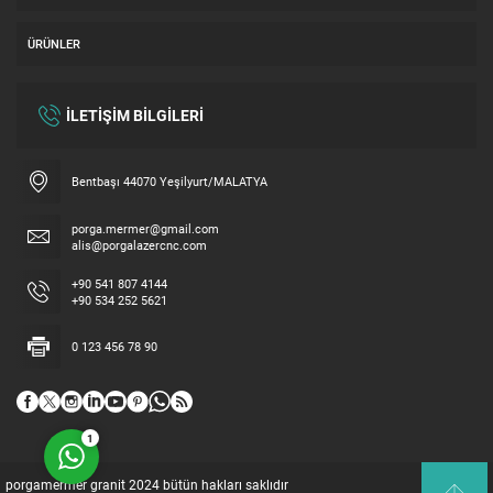
ÜRÜNLER
İLETİŞİM BİLGİLERİ
Bentbaşı 44070 Yeşilyurt/MALATYA
Hemen Fiyat alın
porga.mermer@gmail.com
alis@porgalazercnc.com
+90 541 807 4144
+90 534 252 5621
0 123 456 78 90
Cevap Yaz
1
porgamermer granit 2024 bütün hakları saklıdır