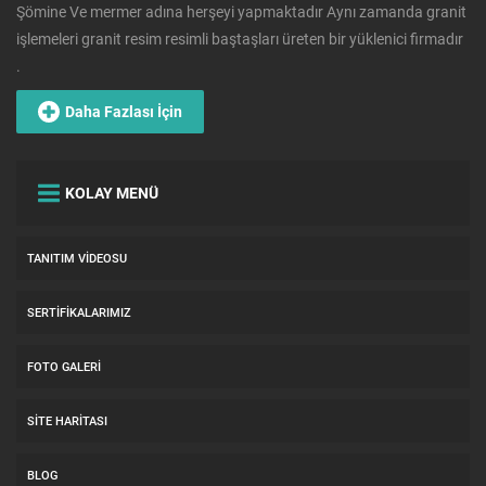
Şömine Ve mermer adına herşeyi yapmaktadır Aynı zamanda granit
işlemeleri granit resim resimli baştaşları üreten bir yüklenici firmadır
.
Daha Fazlası İçin
KOLAY MENÜ
TANITIM VIDEOSU
SERTIFIKALARIMIZ
FOTO GALERI
SITE HARITASI
BLOG