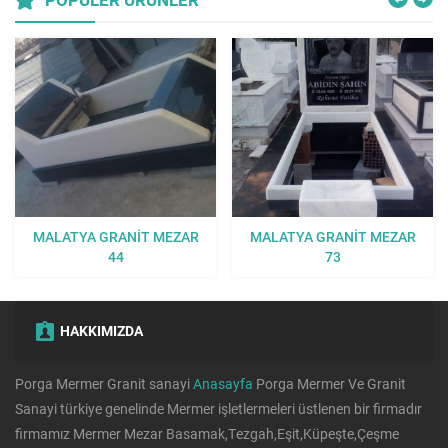
MALATYA GRANIT MEZAR
MALATYA GRANIT MEZAR
44
73
HAKKIMIZDA
Porga Mermer Granit sanayi
Anasayfa
Porga Mermer Ve Granit
Sanayi türkiye genelinde Mermer işletlermeleri üstlenen bir firmadır
firmamız Mermer Mezar Basamak,Tezgah,Eşit,Küpeşte,Çeşme