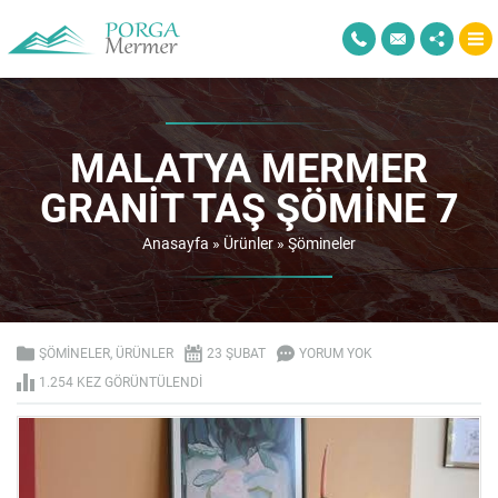
MALATYA MERMER
GRANIT TAŞ ŞÖMINE 7
Anasayfa
»
Ürünler
»
Şömineler
ŞÖMINELER
,
ÜRÜNLER
23 ŞUBAT
YORUM YOK
1.254 KEZ GÖRÜNTÜLENDI