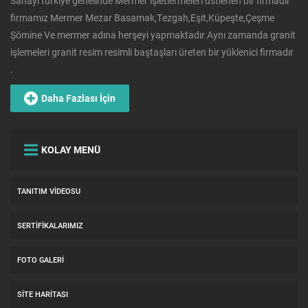
Sanayi türkiye genelinde Mermer işletlermeleri üstlenen bir firmadır
firmamız Mermer Mezar Basamak,Tezgah,Eşit,Küpeşte,Çeşme
Şömine Ve mermer adına herşeyi yapmaktadır Aynı zamanda granit
işlemeleri granit resim resimli baştaşları üreten bir yüklenici firmadır
.
Daha Fazlası İçin
KOLAY MENÜ
TANITIM VIDEOSU
SERTIFIKALARIMIZ
FOTO GALERI
SITE HARITASI