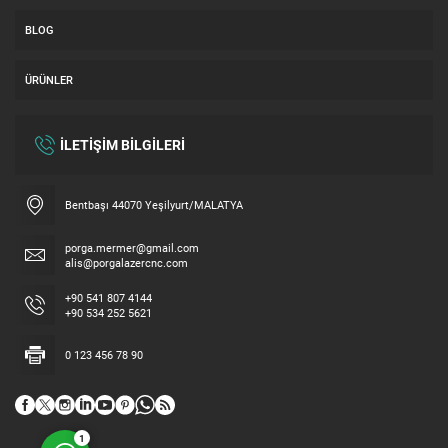
BLOG
ÜRÜNLER
İLETİŞİM BİLGİLERİ
Bentbaşı 44070 Yeşilyurt/MALATYA
Hemen Fiyat alın
porga.mermer@gmail.com
alis@porgalazercnc.com
+90 541 807 4144
+90 534 252 5621
0 123 456 78 90
Cevap Yaz
1