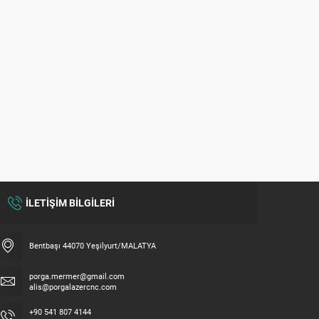
İLETİŞİM BİLGİLERİ
Bentbaşı 44070 Yeşilyurt/MALATYA
porga.mermer@gmail.com
alis@porgalazercnc.com
+90 541 807 4144