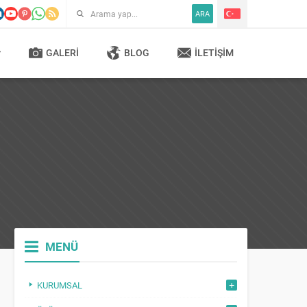
ARA
GALERI
BLOG
İLETIŞIM
MENÜ
KURUMSAL