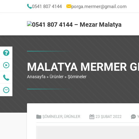
0541 807 4144
porga.mermer@gmail.com
MALATYA MERMER GR
Anasayfa
»
Ürünler
»
Şömineler
ŞÖMINELER
,
ÜRÜNLER
23 ŞUBAT
2022