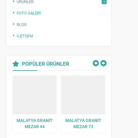
ÜRÜNLER
FOTO GALERI
BLOG
İLETIŞIM
POPÜLER ÜRÜNLER
MALATYA GRANIT
MALATYA GRANIT
MALATYA G
MEZAR 44
MEZAR 73
MEZAR 