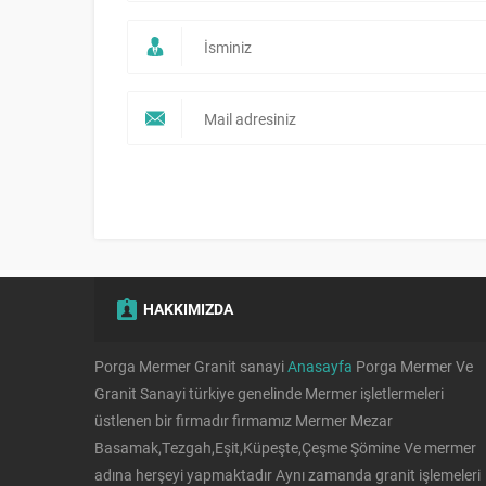
HAKKIMIZDA
Porga Mermer Granit sanayi
Anasayfa
Porga Mermer Ve
Hemen Fiyat alın
Granit Sanayi türkiye genelinde Mermer işletlermeleri
üstlenen bir firmadır firmamız Mermer Mezar
Basamak,Tezgah,Eşit,Küpeşte,Çeşme Şömine Ve mermer
adına herşeyi yapmaktadır Aynı zamanda granit işlemeleri