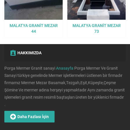
MALATYA GRANIT MEZAR
MALATYA GRANIT MEZAR
44
73
HAKKIMIZDA
Porga Mermer Granit sanayi
Anasayfa
Porga Mermer Ve Granit
Sanayi türkiye genelinde Mermer işletlermeleri üstlenen bir firmadır
firmamız Mermer Mezar Basamak,Tezgah,Eşit,Küpeşte,Çeşme
Şömine Ve mermer adına herşeyi yapmaktadır Aynı zamanda granit
işlemeleri granit resim resimli baştaşları üreten bir yüklenici firmadır
.
Daha Fazlası İçin