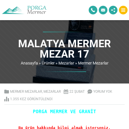
MALATYA MERMER
MEZAR 17
Anasayfa
»
Ürünler
»
Mezarlar
»
Mermer Mezarlar
MERMER MEZARLAR
,
MEZARLAR
22 ŞUBAT
YORUM YOK
1.355 KEZ GÖRÜNTÜLENDI
PORGA MERMER VE GRANİT
Bu ürün hakkında bilgi almak isterseniz.