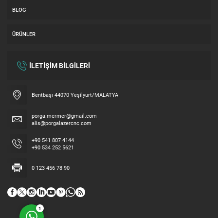
BLOG
ÜRÜNLER
İLETİŞİM BİLGİLERİ
Bentbaşı 44070 Yeşilyurt/MALATYA
Hemen Fiyat alın
porga.mermer@gmail.com
alis@porgalazercnc.com
+90 541 807 4144
+90 534 252 5621
0 123 456 78 90
Cevap Yaz
1