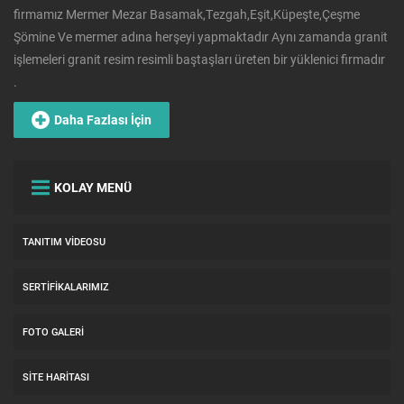
firmamız Mermer Mezar Basamak,Tezgah,Eşit,Küpeşte,Çeşme
Şömine Ve mermer adına herşeyi yapmaktadır Aynı zamanda granit
işlemeleri granit resim resimli baştaşları üreten bir yüklenici firmadır
.
Daha Fazlası İçin
KOLAY MENÜ
TANITIM VIDEOSU
SERTIFIKALARIMIZ
FOTO GALERI
SITE HARITASI