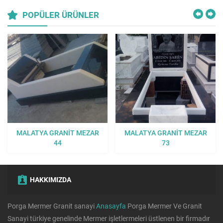
POPÜLER ÜRÜNLER
MALATYA GRANIT MEZAR
MALATYA GRANIT MEZAR
44
73
HAKKIMIZDA
Porga Mermer Granit sanayi
Anasayfa
Porga Mermer Ve Granit
Sanayi türkiye genelinde Mermer işletlermeleri üstlenen bir firmadır