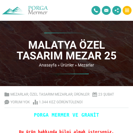
MALATYA ÖZEL
TASARIM MEZAR 25
Anasayfa
»
Ürünler
»
Mezarlar
MEZARLAR
,
ÖZEL TASARIM MEZARLAR
,
ÜRÜNLER
23 ŞUBAT
YORUM YOK
1.344 KEZ GÖRÜNTÜLENDI
PORGA MERMER VE GRANİT
Bu ürün hakkında bilgi almak isterseniz.