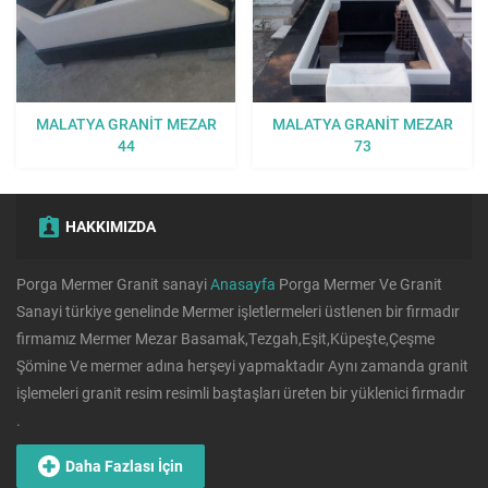
MALATYA GRANIT MEZAR
MALATYA GRANIT MEZAR
44
73
HAKKIMIZDA
Porga Mermer Granit sanayi
Anasayfa
Porga Mermer Ve Granit
Sanayi türkiye genelinde Mermer işletlermeleri üstlenen bir firmadır
firmamız Mermer Mezar Basamak,Tezgah,Eşit,Küpeşte,Çeşme
Şömine Ve mermer adına herşeyi yapmaktadır Aynı zamanda granit
işlemeleri granit resim resimli baştaşları üreten bir yüklenici firmadır
.
Daha Fazlası İçin