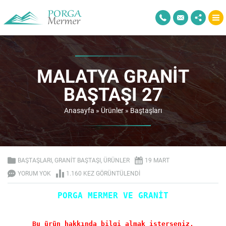
MALATYA GRANIT
BAŞTAŞI 27
Anasayfa
»
Ürünler
»
Baştaşları
BAŞTAŞLARI
,
GRANIT BAŞTAŞI
,
ÜRÜNLER
19 MART
YORUM YOK
1.160 KEZ GÖRÜNTÜLENDI
PORGA MERMER VE GRANİT
Bu ürün hakkında bilgi almak isterseniz.