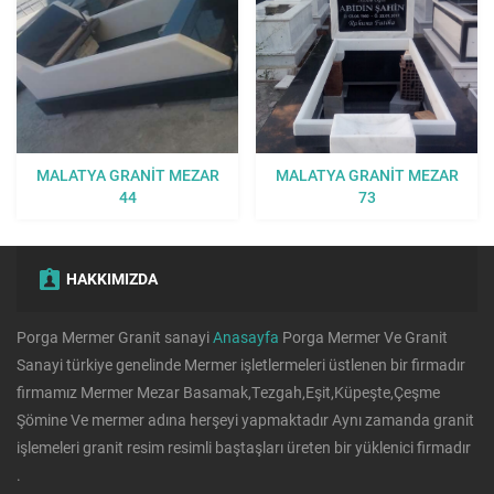
MALATYA GRANIT MEZAR
MALATYA GRANIT MEZAR
44
73
HAKKIMIZDA
Porga Mermer Granit sanayi
Anasayfa
Porga Mermer Ve Granit
Sanayi türkiye genelinde Mermer işletlermeleri üstlenen bir firmadır
firmamız Mermer Mezar Basamak,Tezgah,Eşit,Küpeşte,Çeşme
Şömine Ve mermer adına herşeyi yapmaktadır Aynı zamanda granit
işlemeleri granit resim resimli baştaşları üreten bir yüklenici firmadır
.