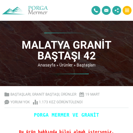
MALATYA GRANIT
BAŞTAŞI 42
Anasayfa
»
Ürünler
»
Baştaşları
BAŞTAŞLARI
,
GRANIT BAŞTAŞI
,
ÜRÜNLER
19 MART
YORUM YOK
1.173 KEZ GÖRÜNTÜLENDI
PORGA MERMER VE GRANİT
Bu ürün hakkında bilgi almak isterseniz.