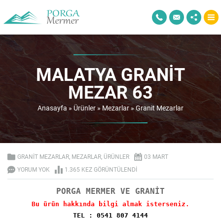
MALATYA GRANIT
MEZAR 63
Anasayfa
»
Ürünler
»
Mezarlar
»
Granit Mezarlar
GRANIT MEZARLAR
,
MEZARLAR
,
ÜRÜNLER
03 MART
YORUM YOK
1.365 KEZ GÖRÜNTÜLENDI
PORGA MERMER VE GRANİT
Bu ürün hakkında bilgi almak isterseniz.
TEL : 0541 807 4144