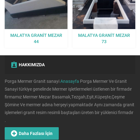
MALATYA GRANIT MEZAR
MALATYA GRANIT MEZAR
44
73
HAKKIMIZDA
Porga Mermer Granit sanayi
Anasayfa
Porga Mermer Ve Granit
Sanayi türkiye genelinde Mermer işletlermeleri üstlenen bir firmadır
firmamız Mermer Mezar Basamak,Tezgah,Eşit,Küpeşte,Çeşme
Şömine Ve mermer adına herşeyi yapmaktadır Aynı zamanda granit
işlemeleri granit resim resimli baştaşları üreten bir yüklenici firmadır
.
Daha Fazlası İçin